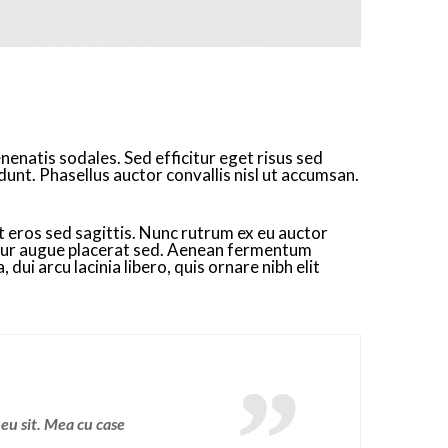
nenatis sodales. Sed efficitur eget risus sed
idunt. Phasellus auctor convallis nisl ut accumsan.
at eros sed sagittis. Nunc rutrum ex eu auctor
etur augue placerat sed. Aenean fermentum
ui arcu lacinia libero, quis ornare nibh elit
 eu sit. Mea cu case