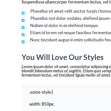
Suspendisse ullamcorper fermentum lectus, vel tin
Phasellus sit amet velit auctor turpis rhoncu
Phasellus sed dolor sodales, eleifend ipsum 
Nullam id dolor in ex eleifend tempus.
Etiam id lorem vel neque faucibus fermentu
Nunc tincidunt augue in enim sollicitudin feu
You Will Love Our Styles
Lorem ipsum dolor sit amet, consectetur adipiscing eli
blandit bibendum metus ut sagittis. Etiam quis semper
fermentum lectus, vel tincidunt ligula mollis sit amet
.some-style {
width: 850px;