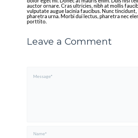
dolor eget mi. Donec at mauris enim. Duis nisi tell
auctor ornare. Cras ultricies, nibh at mollis fauc
vulputate augue lacinia faucibus. Nunc tincidunt,
pharetra urna. Morbi dui lectus, pharetra nec ele
porttito.
Leave a Comment