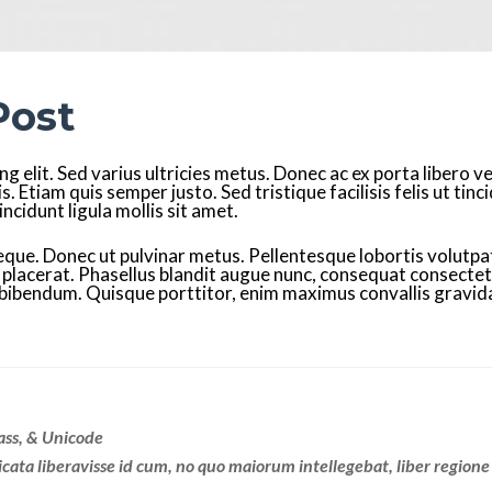
Post
 elit. Sed varius ultricies metus. Donec ac ex porta libero ve
. Etiam quis semper justo. Sed tristique facilisis felis ut tinc
cidunt ligula mollis sit amet.
s neque. Donec ut pulvinar metus. Pellentesque lobortis volutp
c placerat. Phasellus blandit augue nunc, consequat consect
 bibendum. Quisque porttitor, enim maximus convallis gravida, d
ass, & Unicode
icata liberavisse id cum, no quo maiorum intellegebat, liber regione