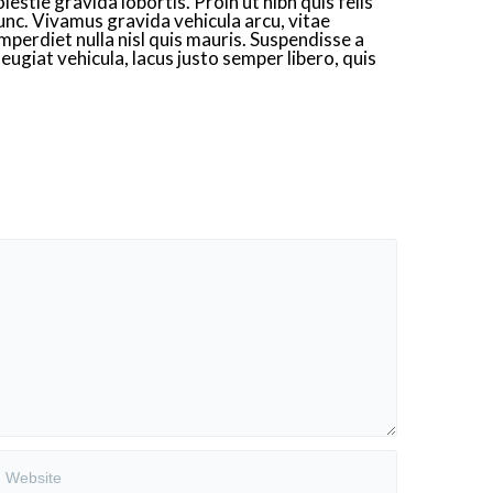
lestie gravida lobortis. Proin ut nibh quis felis
 nunc. Vivamus gravida vehicula arcu, vitae
mperdiet nulla nisl quis mauris. Suspendisse a
ugiat vehicula, lacus justo semper libero, quis