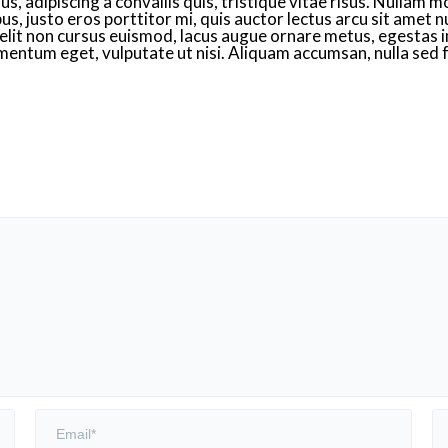
us, adipiscing a convallis quis, tristique vitae risus. Nullam mo
ibus, justo eros porttitor mi, quis auctor lectus arcu sit amet
 elit non cursus euismod, lacus augue ornare metus, egestas i
mentum eget, vulputate ut nisi. Aliquam accumsan, nulla sed fe