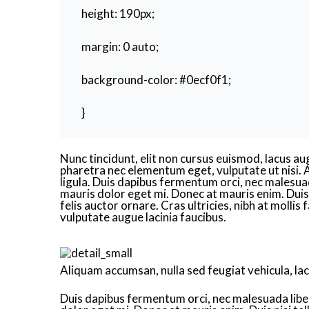
height: 190px;
margin: 0 auto;
background-color: #0ecf0f1;
}
Nunc tincidunt, elit non cursus euismod, lacus au
pharetra nec elementum eget, vulputate ut nisi. A
ligula. Duis dapibus fermentum orci, nec malesuada
mauris dolor eget mi. Donec at mauris enim. Duis ni
felis auctor ornare. Cras ultricies, nibh at mollis
vulputate augue lacinia faucibus.
Aliquam accumsan, nulla sed feugiat vehicula, lacu
Duis dapibus fermentum orci, nec malesuada libero