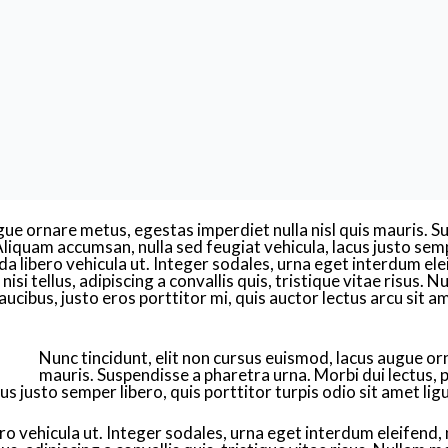
gue ornare metus, egestas imperdiet nulla nisl quis mauris. S
liquam accumsan, nulla sed feugiat vehicula, lacus justo sempe
 libero vehicula ut. Integer sodales, urna eget interdum eleif
si tellus, adipiscing a convallis quis, tristique vitae risus. N
 faucibus, justo eros porttitor mi, quis auctor lectus arcu sit
Nunc tincidunt, elit non cursus euismod, lacus augue or
mauris. Suspendisse a pharetra urna. Morbi dui lectus, 
s justo semper libero, quis porttitor turpis odio sit amet ligu
 vehicula ut. Integer sodales, urna eget interdum eleifend, nu