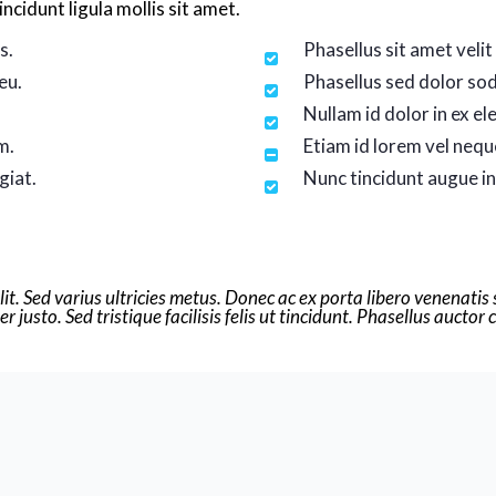
cidunt ligula mollis sit amet.
s.
Phasellus sit amet velit
eu.
Phasellus sed dolor sod
Nullam id dolor in ex e
m.
Etiam id lorem vel neq
giat.
Nunc tincidunt augue in 
t. Sed varius ultricies metus. Donec ac ex porta libero venenatis s
 justo. Sed tristique facilisis felis ut tincidunt. Phasellus aucto
.