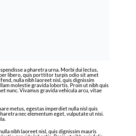
uspendisse a pharetra urna. Morbi dui lectus,
r libero, quis porttitor turpis odio sit amet
end, nulla nibh laoreet nisl, quis dignissim
ullam molestie gravida lobortis. Proin ut nibh quis
 amet nunc. Vivamus gravida vehicula arcu, vitae
nare metus, egestas imperdiet nulla nisl quis
pharetra nec elementum eget, vulputate ut nisi.
la.
lla nibh laoreet nisl, quis dignissim mauris